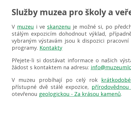
Služby muzea pro školy a veř
V
muzeu
i ve
skanzenu
je možné si, po předc
stálým expozicím dohodnout výklad, případn
vybraným výstavám jsou k dispozici pracovní l
programy.
Kontakty
Přejete-li si dostávat informace o našich výs
žádost s kontaktem na adresu:
info@muzeumlo
V muzeu probíhají po celý rok
krátkodobé
přístupné dvě stálé expozice,
přírodovědnou
otevřenou
geologickou - Za krásou kamenů
.