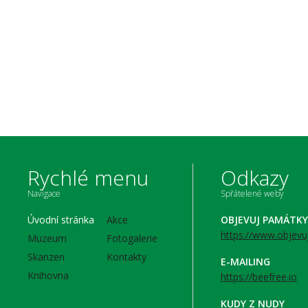
Rychlé menu
Odkazy
Navigace
Spřátelené weby
Úvodní stránka
Akce
OBJEVUJ PAMÁTKY
https://www.objevu
Muzeum
Fotogalerie
Skanzen
Kontakty
E-MAILING
Knihovna
https://beefree.io
KUDY Z NUDY