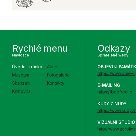
Rychlé menu
Odkazy
Navigace
Spřátelené weby
Úvodní stránka
Akce
OBJEVUJ PAMÁT
https://www.objevu
Muzeum
Fotogalerie
Skanzen
Kontakty
E-MAILING
Knihovna
https://beefree.io
KUDY Z NUDY
https://www.kudyz
VIZUÁLNÍ STUDI
http://www.zeroline