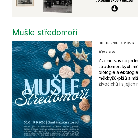
Mušle středomoří
30. 6. - 13. 9. 2026
Výstava
Zveme vás na jedi
středomořských mě
biologie a ekologie
měkkýšů-plžů a ml
živočichů i s jejic