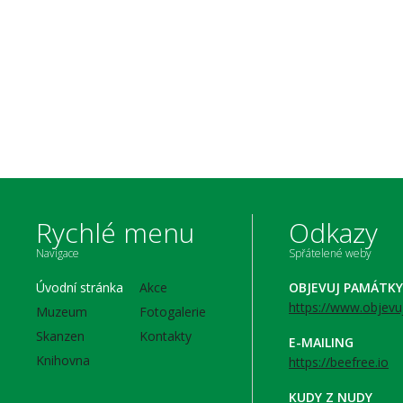
Rychlé menu
Odkazy
Navigace
Spřátelené weby
Úvodní stránka
Akce
OBJEVUJ PAMÁTKY
https://www.objevu
Muzeum
Fotogalerie
Skanzen
Kontakty
E-MAILING
Knihovna
https://beefree.io
KUDY Z NUDY