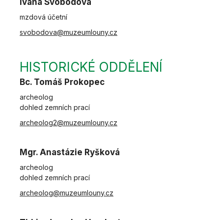
Ivana Svobodová
mzdová účetní
svobodova@muzeumlouny.cz
HISTORICKÉ ODDĚLENÍ
Bc. Tomáš Prokopec
archeolog
dohled zemních prací
archeolog2@muzeumlouny.cz
Mgr. Anastázie Ryšková
archeolog
dohled zemních prací
archeolog@muzeumlouny.cz