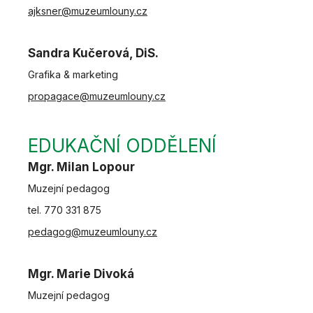
ajksner@muzeumlouny.cz
Sandra Kučerová, DiS.
Grafika & marketing
propagace@muzeumlouny.cz
EDUKAČNÍ ODDĚLENÍ
Mgr. Milan Lopour
Muzejní pedagog
tel. 770 331 875
pedagog@muzeumlouny.cz
Mgr. Marie Divoká
Muzejní pedagog