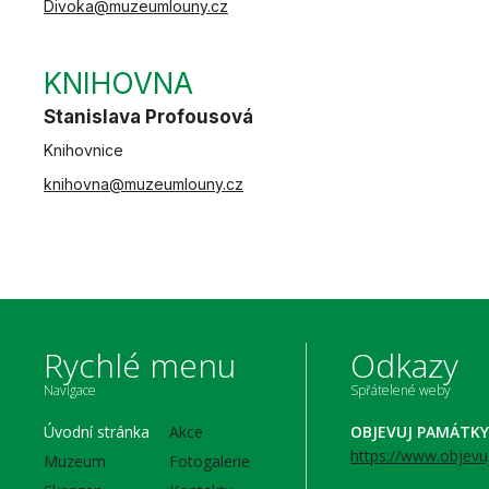
Divoka@muzeumlouny.cz
KNIHOVNA
Stanislava Profousová
Knihovnice
knihovna@muzeumlouny.cz
Rychlé menu
Odkazy
Navigace
Spřátelené weby
Úvodní stránka
Akce
OBJEVUJ PAMÁTKY
https://www.objevu
Muzeum
Fotogalerie