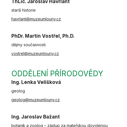
ThLic. Jaroslav Havrlant
starší historie
havrlant@muzeumlouny.cz
PhDr. Martin Vostřel, Ph.D.
dějiny současnosti
vostrel@muzeumlouny.cz
ODDĚLENÍ PŘÍRODOVĚDY
Ing. Lenka Velišková
geolog
geolog@muzeumlouny.cz
Ing. Jaroslav Bažant
botanik a zoolog – zástup za mateřskou dovolenou