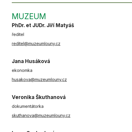
MUZEUM
PhDr. et JUDr. Jiří Matyáš
ředitel
reditel@muzeumlouny.cz
Jana Husáková
ekonomka
husakova@muzeumlouny.cz
Veronika Škuthanová
dokumentátorka
skuthanova@muzeumlouny.cz