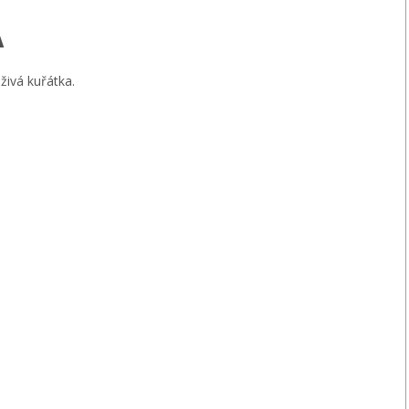
A
živá kuřátka.