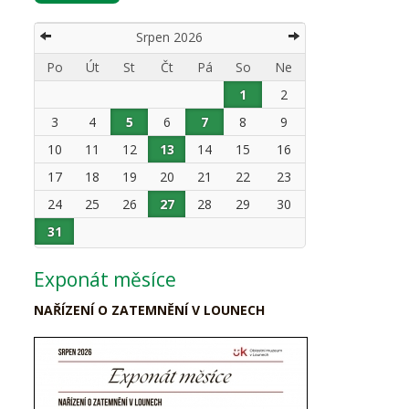
Srpen 2026
Po
Út
St
Čt
Pá
So
Ne
1
2
3
4
5
6
7
8
9
10
11
12
13
14
15
16
17
18
19
20
21
22
23
24
25
26
27
28
29
30
31
Exponát měsíce
NAŘÍZENÍ O ZATEMNĚNÍ V LOUNECH