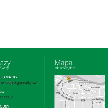
azy
Mapa
né weby
Kde nás najdete
J PAMÁTKY
/www.objevujpamatky.cz/
ING
beefree.io
 NUDY