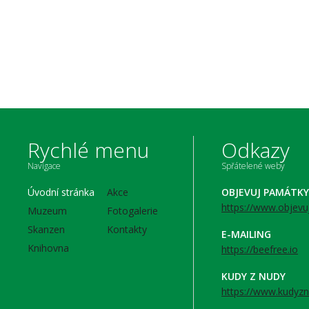
Rychlé menu
Odkazy
Navigace
Spřátelené weby
Úvodní stránka
Akce
OBJEVUJ PAMÁTKY
https://www.objevu
Muzeum
Fotogalerie
Skanzen
Kontakty
E-MAILING
Knihovna
https://beefree.io
KUDY Z NUDY
https://www.kudyzn