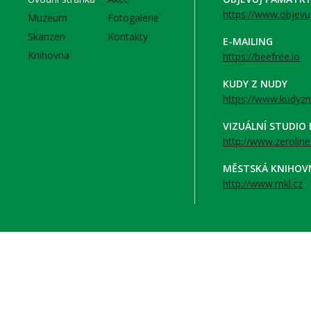
https://www.objevu
Muzeum
Fotogalerie
Skanzen
Kontakty
E-MAILING
Knihovna
https://beefree.io
KUDY Z NUDY
https://www.kudyzn
VIZUÁLNÍ STUDIO
http://www.zeroline
MĚSTSKÁ KNIHOV
http://www.mkl.cz