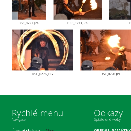
DSC_0227.JPG
DSC_0233.JPG
D
DSC_0276.JPG
DSC_0278.JPG
Rychlé menu
Odkazy
Navigace
Spřátelené weby
Úvodní stránka
Akce
OBJEVUJ PAMÁTKY