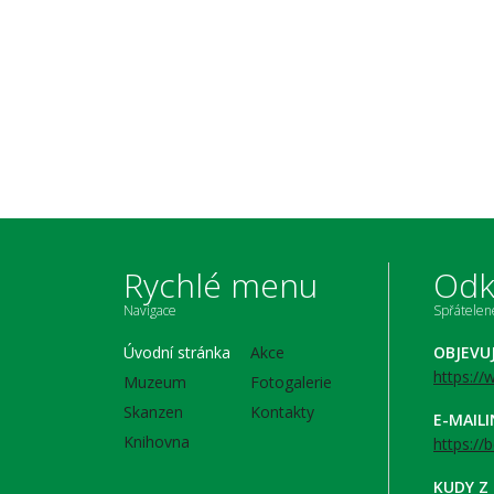
Rychlé menu
Odk
Navigace
Spřátele
Úvodní stránka
Akce
OBJEVU
https:/
Muzeum
Fotogalerie
Skanzen
Kontakty
E-MAIL
Knihovna
https://
KUDY Z