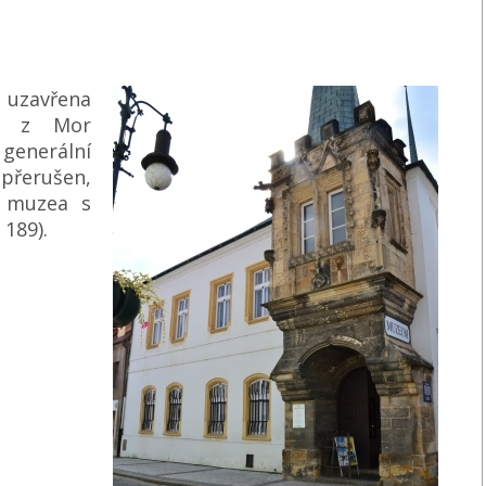
 uzavřena
ů z Mor
enerální
přerušen,
 muzea s
 189).