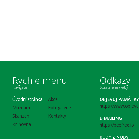
Rychlé menu
Odkazy
Navigace
Spřátelené weby
Úvodní stránka
Akce
OBJEVUJ PAMÁTKY
https://www.objevu
Muzeum
Fotogalerie
Skanzen
Kontakty
E-MAILING
Knihovna
https://beefree.io
KUDY Z NUDY