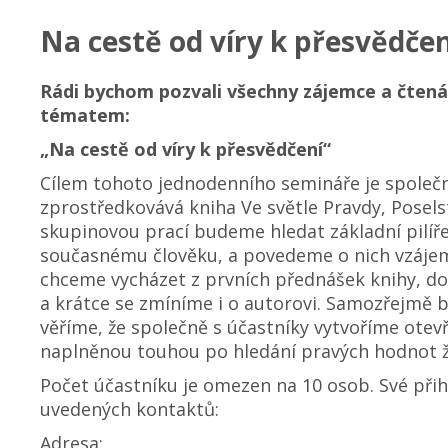
Na cestě od víry k přesvědčen
Rádi bychom pozvali všechny zájemce a čtenář
tématem:
„Na cestě od víry k přesvědčení“
Cílem tohoto jednodenního semináře je společn
zprostředkovává kniha Ve světle Pravdy, Posels
skupinovou prací budeme hledat základní pilíře 
současnému člověku, a povedeme o nich vzájem
chceme vycházet z prvních přednášek knihy, do
a krátce se zmíníme i o autorovi. Samozřejmě 
věříme, že společně s účastníky vytvoříme ote
naplněnou touhou po hledání pravých hodnot 
Počet účastníku je omezen na 10 osob. Své přihl
uvedených kontaktů:
Adresa: