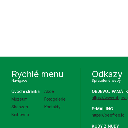
Rychlé menu
Odkazy
Navigace
Spřátelené weby
Úvodní stránka
Akce
OBJEVUJ PAMÁT
https://www.objevu
Muzeum
Fotogalerie
Skanzen
Kontakty
E-MAILING
Knihovna
https://beefree.io
KUDY Z NUDY