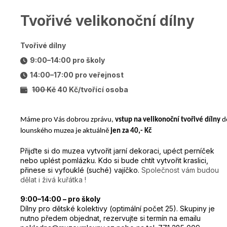
Tvořivé velikonoční dílny
Tvořivé dílny
9:00–14:00 pro školy
14:00–17:00 pro veřejnost
100 Kč
40 Kč/tvořící osoba
Máme pro Vás dobrou zprávu,
vstup na velikonoční tvořivé dílny
d
lounského muzea je aktuálně
jen za 40,- Kč
Přijďte si do muzea vytvořit jarní dekoraci, upéct perníček
nebo uplést pomlázku. Kdo si bude chtít vytvořit kraslici,
přinese si vyfouklé (suché) vajíčko.
Společnost vám budou
dělat i živá kuřátka !
9:00–14:00 – pro školy
Dílny pro dětské kolektivy (optimální počet 25). Skupiny je
nutno předem objednat, rezervujte si termín na emailu