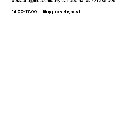
pokladna@muzeumlouny.cz nebo na tel. 771 285 009.
14:00–17:00
–
dílny pro veřejnost