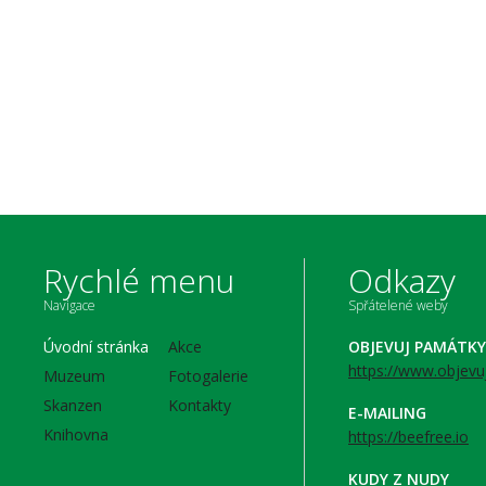
Rychlé menu
Odkazy
Navigace
Spřátelené weby
Úvodní stránka
Akce
OBJEVUJ PAMÁTKY
https://www.objevu
Muzeum
Fotogalerie
Skanzen
Kontakty
E-MAILING
Knihovna
https://beefree.io
KUDY Z NUDY