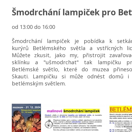
Šmodrchání lampiček pro Bet
od 13:00 do 16:00
Šmodrchání lampiček je pobídka k setká
kurýrů Betlémského světla a vstřícných lid
Můžete zkusit, jako my, přistrojit zavařova
sklínku a "ušmodrchat" tak lampičku p
Betlémské světlo, které do muzea přines
Skauti. Lampičku si může odnést domů i
betlémským světlem.