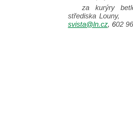
za kurýry bet
střediska Louny,
svista@ln.cz
, 6
02 9