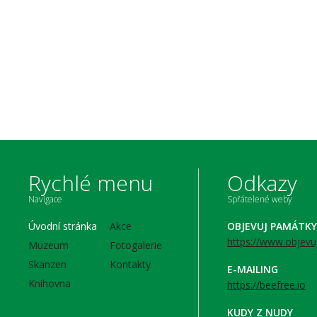
Rychlé menu
Odkazy
Navigace
Spřátelené weby
Úvodní stránka
Akce
OBJEVUJ PAMÁTKY
https://www.objevu
Muzeum
Fotogalerie
Skanzen
Kontakty
E-MAILING
Knihovna
https://beefree.io
KUDY Z NUDY