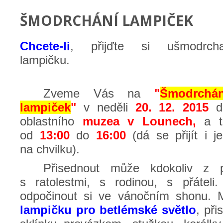
ŠMODRCHÁNÍ LAMPIČEK
Chcete-li
, přijďte si ušmodrcha
lampičku.
Zveme Vás na
"
Šmodrchán
lampiček
"
v neděli
20. 12. 2015
d
oblastního
muzea v Lounech,
a t
od
13:00
do
16:00
(dá se přijít i j
na chvilku).
Přisednout může kdokoliv z př
s ratolestmi, s rodinou, s přáteli
odpočinout si ve vánočním shonu. M
lampičku
pro betlémské světlo
, přis