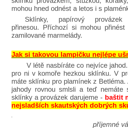
sklínku provázkem, stužkou, korálk
mohou hned odnést a letos i s plamén
Sklínky, papírový prováze
přinesou. Příchozí si mohou přinést
zamilované marmelády.
Jak si takovou lampičku nejlépe u
V létě nasbíráte co nejvíce jaho
pro ni v komoře hezkou sklínku. V pr
máte sklínku pro plamínek z Betléma. A 
jahody rovnou smlsli a teď nemáte sk
sklínky a provázek darujeme -
baštit
nejsladších skautských dobrých sk
příjemné vá