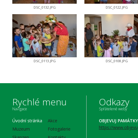
DSC_0132.JPG
DSC_0122.JPG
DSC_0113.JPG
DSC_0108.JPG
Rychlé menu
Odkazy
Navigace
Spřátelené weby
Úvodní stránka
Akce
OBJEVUJ PAMÁTKY
https://www.objevu
Muzeum
Fotogalerie
Skanzen
Kontakty