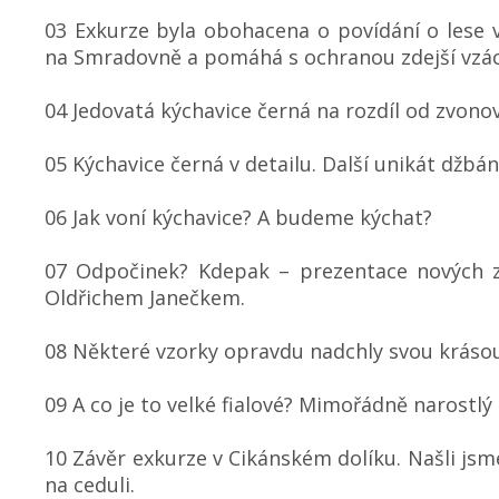
03 Exkurze byla obohacena o povídání o lese v
na Smradovně a pomáhá s ochranou zdejší vzác
04 Jedovatá kýchavice černá na rozdíl od zvon
05 Kýchavice černá v detailu. Další unikát džbán
06 Jak voní kýchavice? A budeme kýchat?
07 Odpočinek? Kdepak – prezentace nových 
Oldřichem Janečkem.
08 Některé vzorky opravdu nadchly svou krásou
09 A co je to velké fialové? Mimořádně narostlý
10 Závěr exkurze v Cikánském dolíku. Našli js
na ceduli.