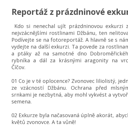
Reportáž z prázdninové exku
Kdo si nenechal ujít prázdninovou exkurzi 
nejvzácnějšími rostlinami Džbánu, ten nelitova
Podívejte se na fotoreportáž. A hlavně se s ná
vydejte na další exkurzi. Ta povede za rostlina
a ptáky až na samotné dno Dobroměřické
rybníka a dál za krásnými aragonity na vr
Číčov.
01 Co je v té oplocence? Zvonovec liliolistý, jed
ze vzácností Džbánu. Ochrana před mlsný
srnkami je nezbytná, aby mohl vykvést a vytvoř
semena.
02 Exkurze byla načasovaná úplně akorát, aby
květů zvonovce. A ta vůně!