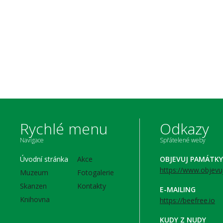
Rychlé menu
Odkazy
Navigace
Spřátelené weby
Úvodní stránka
Akce
OBJEVUJ PAMÁTKY
https://www.objevu
Muzeum
Fotogalerie
Skanzen
Kontakty
E-MAILING
Knihovna
https://beefree.io
KUDY Z NUDY