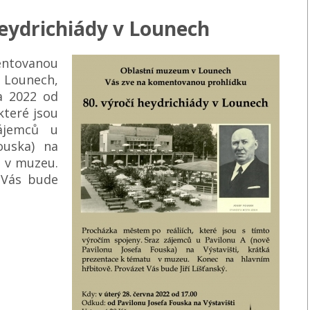
heydrichiády v Lounech
tovanou
v Lounech,
a 2022 od
které jsou
ájemců u
ouska) na
u v muzeu.
 Vás bude