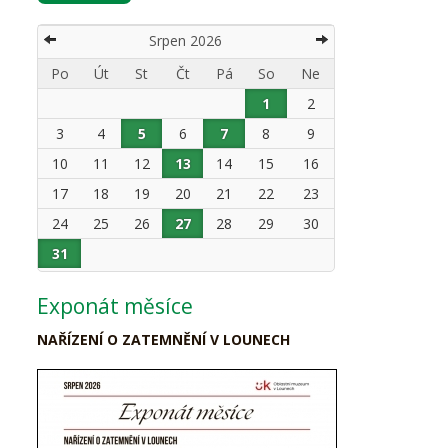
Srpen 2026
Po
Út
St
Čt
Pá
So
Ne
1
2
3
4
5
6
7
8
9
10
11
12
13
14
15
16
17
18
19
20
21
22
23
24
25
26
27
28
29
30
31
Exponát měsíce
NAŘÍZENÍ O ZATEMNĚNÍ V LOUNECH