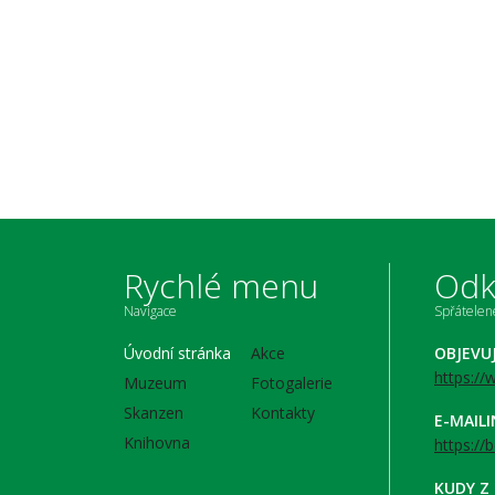
Rychlé menu
Odk
Navigace
Spřátele
Úvodní stránka
Akce
OBJEVU
https:/
Muzeum
Fotogalerie
Skanzen
Kontakty
E-MAIL
Knihovna
https://
KUDY Z