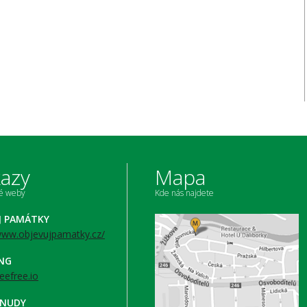
azy
Mapa
né weby
Kde nás najdete
J PAMÁTKY
/www.objevujpamatky.cz/
ING
beefree.io
 NUDY