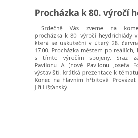
Procházka k 80. výročí 
Srdečně Vás zveme na komen
procházka k 80. výročí heydrichiády 
která se uskuteční v úterý 28. červn
17.00. Procházka městem po reáliích, 
s tímto výročím spojeny. Sraz z
Pavilonu A (nově Pavilonu Josefa F
výstavišti, krátká prezentace k témat
Konec na hlavním hřbitově. Provázet
Jiří Líšťanský.