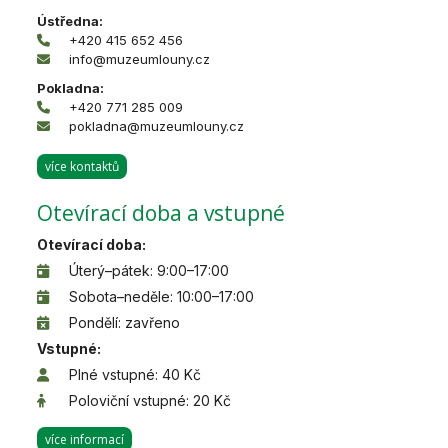
Ústředna:
+420 415 652 456
info@muzeumlouny.cz
Pokladna:
+420 771 285 009
pokladna@muzeumlouny.cz
více kontaktů
Otevírací doba a vstupné
Otevírací doba:
Úterý–pátek: 9:00–17:00
Sobota–neděle: 10:00–17:00
Pondělí: zavřeno
Vstupné:
Plné vstupné: 40 Kč
Poloviční vstupné: 20 Kč
více informací