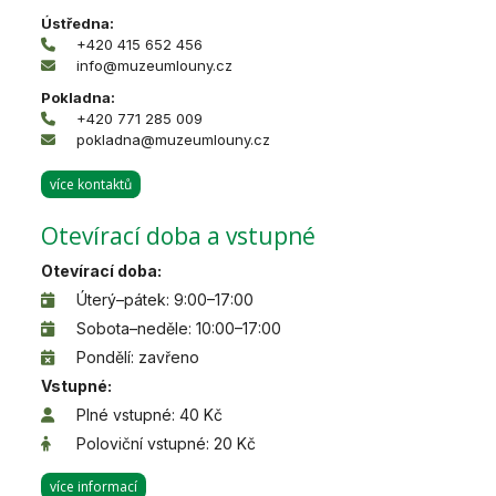
Ústředna:
+420 415 652 456
info@muzeumlouny.cz
Pokladna:
+420 771 285 009
pokladna@muzeumlouny.cz
více kontaktů
Otevírací doba a vstupné
Otevírací doba:
Úterý–pátek: 9:00–17:00
Sobota–neděle: 10:00–17:00
Pondělí: zavřeno
Vstupné:
Plné vstupné: 40 Kč
Poloviční vstupné: 20 Kč
více informací