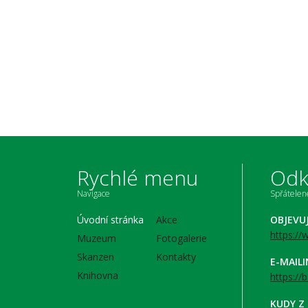
Rychlé menu
Odk
Navigace
Spřátele
Úvodní stránka
Akce
OBJEVU
https:/
Muzeum
Fotogalerie
Skanzen
Kontakty
E-MAIL
Knihovna
https://
KUDY Z