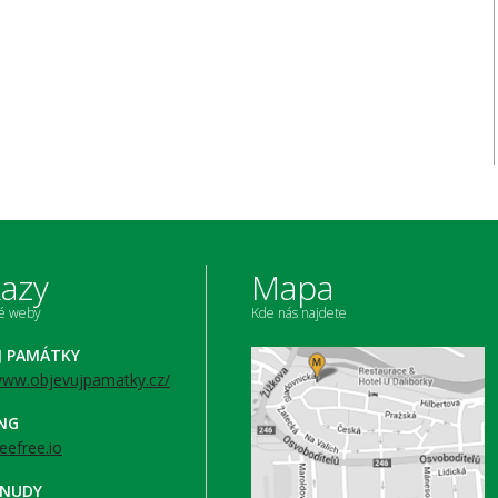
azy
Mapa
né weby
Kde nás najdete
J PAMÁTKY
/www.objevujpamatky.cz/
ING
beefree.io
 NUDY