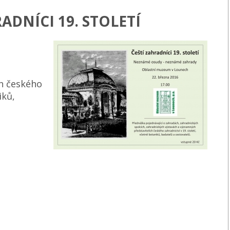
ADNÍCI 19. STOLETÍ
ch českého
iků,