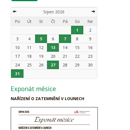
Srpen 2026
Po
Út
St
Čt
Pá
So
Ne
1
2
3
4
5
6
7
8
9
10
11
12
13
14
15
16
17
18
19
20
21
22
23
24
25
26
27
28
29
30
31
Exponát měsíce
NAŘÍZENÍ O ZATEMNĚNÍ V LOUNECH