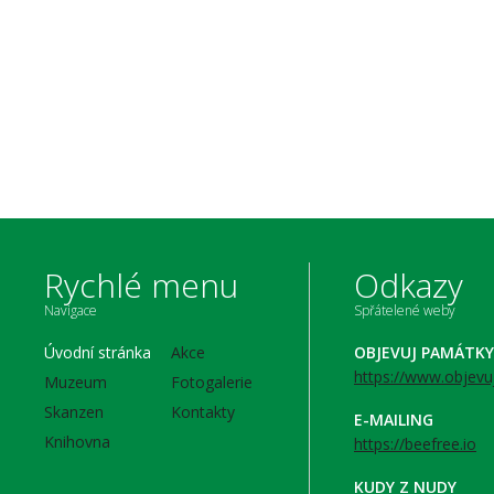
Rychlé menu
Odkazy
Navigace
Spřátelené weby
Úvodní stránka
Akce
OBJEVUJ PAMÁTKY
https://www.objevu
Muzeum
Fotogalerie
Skanzen
Kontakty
E-MAILING
Knihovna
https://beefree.io
KUDY Z NUDY