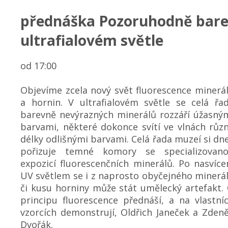
přednáška Pozoruhodně bare
ultrafialovém světle
od 17:00
Objevíme zcela nový svět fluorescence minerá
a hornin. V ultrafialovém světle se celá řa
barevně nevýrazných minerálů rozzáří úžasný
barvami, některé dokonce svítí ve vlnách růz
délky odlišnými barvami. Celá řada muzeí si dn
pořizuje temné komory se specializovan
expozicí fluorescenčních minerálů. Po nasvíce
UV světlem se i z naprosto obyčejného minerá
či kusu horniny může stát umělecký artefakt.
principu fluorescence přednáší, a na vlastní
vzorcích demonstrují, Oldřich Janeček a Zden
Dvořák.