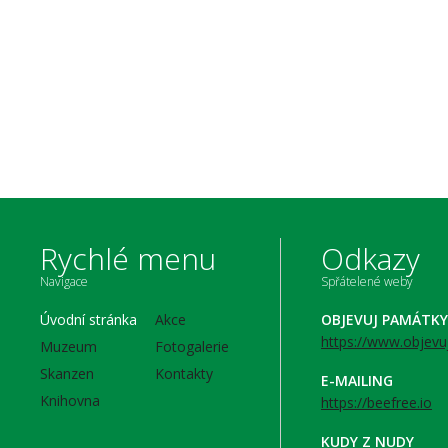
Rychlé menu
Odkazy
Navigace
Spřátelené weby
Úvodní stránka
Akce
OBJEVUJ PAMÁTKY
https://www.objevu
Muzeum
Fotogalerie
Skanzen
Kontakty
E-MAILING
Knihovna
https://beefree.io
KUDY Z NUDY