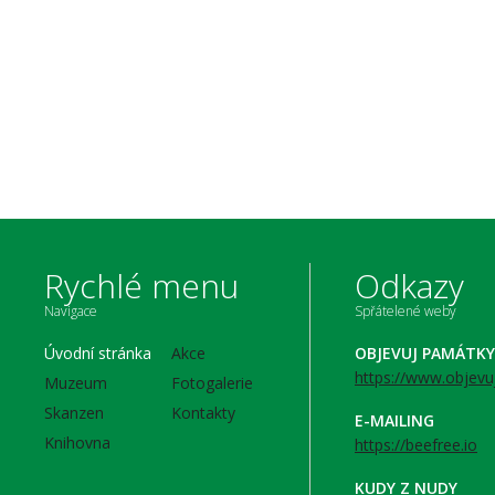
Rychlé menu
Odkazy
Navigace
Spřátelené weby
Úvodní stránka
Akce
OBJEVUJ PAMÁTKY
https://www.objevu
Muzeum
Fotogalerie
Skanzen
Kontakty
E-MAILING
Knihovna
https://beefree.io
KUDY Z NUDY