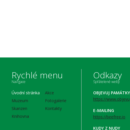
Rychlé menu
Odkazy
Navigace
Spřátelené weby
Úvodní stránka
Akce
OBJEVUJ PAMÁTKY
https://www.objevu
Muzeum
Fotogalerie
Skanzen
Kontakty
E-MAILING
Knihovna
https://beefree.io
KUDY Z NUDY