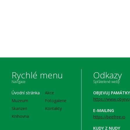
Rychlé menu
Odkazy
Navigace
Spřátelené weby
Úvodní stránka
Akce
OBJEVUJ PAMÁTKY
https://www.objevu
Muzeum
Fotogalerie
Skanzen
Kontakty
E-MAILING
Knihovna
https://beefree.io
KUDY Z NUDY