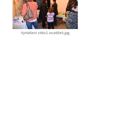
Vyhlášení vítězů soutěže6.jpg