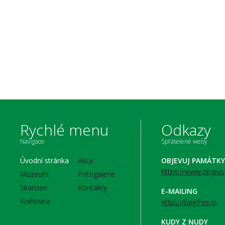
Rychlé menu
Odkazy
Navigace
Spřátelené weby
Úvodní stránka
Akce
OBJEVUJ PAMÁTKY
https://www.objevu
Muzeum
Fotogalerie
Skanzen
Kontakty
E-MAILING
Knihovna
https://beefree.io
KUDY Z NUDY