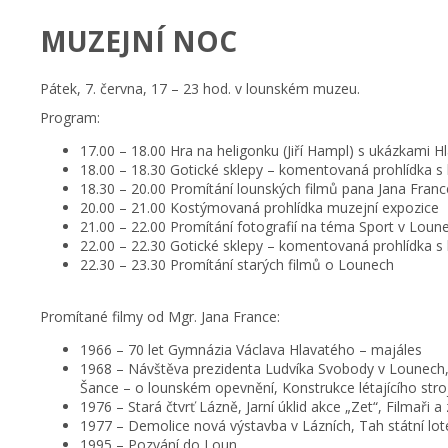
MUZEJNÍ NOC
Pátek, 7. června, 17 – 23 hod. v lounském muzeu.
Program:
17.00 – 18.00 Hra na heligonku (Jiří Hampl) s ukázkami H
18.00 – 18.30 Gotické sklepy – komentovaná prohlídka s 
18.30 – 20.00 Promítání lounských filmů pana Jana Franc
20.00 – 21.00 Kostýmovaná prohlídka muzejní expozice
21.00 – 22.00 Promítání fotografií na téma Sport v Loun
22.00 – 22.30 Gotické sklepy – komentovaná prohlídka s 
22.30 – 23.30 Promítání starých filmů o Lounech
Promítané filmy od Mgr. Jana France:
1966 – 70 let Gymnázia Václava Hlavatého – majáles
1968 – Návštěva prezidenta Ludvíka Svobody v Lounech,
Šance – o lounském opevnění, Konstrukce létajícího stro
1976 – Stará čtvrť Lázně, Jarní úklid akce „Zet“, Filmaři 
1977 – Demolice nová výstavba v Lázních, Tah státní lot
1995 – Pozvání do Loun