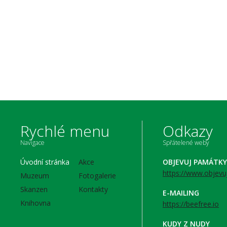
Rychlé menu
Odkazy
Navigace
Spřátelené weby
Úvodní stránka
Akce
OBJEVUJ PAMÁTKY
https://www.objevu
Muzeum
Fotogalerie
Skanzen
Kontakty
E-MAILING
Knihovna
https://beefree.io
KUDY Z NUDY