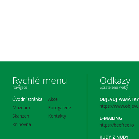
Rychlé menu
Odkazy
Navigace
Spřátelené weby
Úvodní stránka
Akce
OBJEVUJ PAMÁTKY
https://www.objevu
Muzeum
Fotogalerie
Skanzen
Kontakty
E-MAILING
Knihovna
https://beefree.io
KUDY Z NUDY