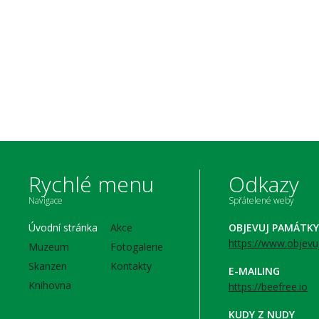
Rychlé menu
Odkazy
Navigace
Spřátelené weby
Úvodní stránka
Akce
OBJEVUJ PAMÁTKY
https://www.objevu
Muzeum
Fotogalerie
Skanzen
Kontakty
E-MAILING
Knihovna
https://beefree.io
KUDY Z NUDY