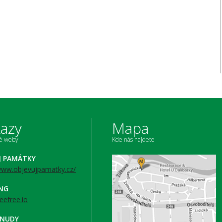
azy
Mapa
né weby
Kde nás najdete
J PAMÁTKY
/www.objevujpamatky.cz/
ING
beefree.io
 NUDY