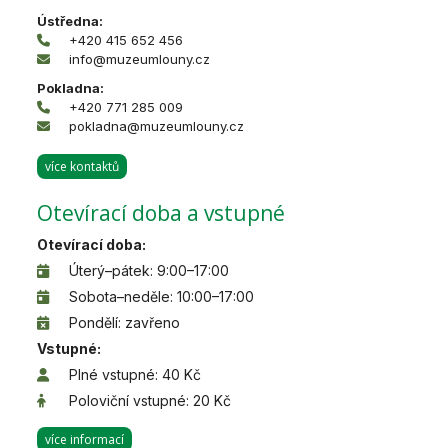
Ústředna:
+420 415 652 456
info@muzeumlouny.cz
Pokladna:
+420 771 285 009
pokladna@muzeumlouny.cz
více kontaktů
Otevírací doba a vstupné
Otevírací doba:
Úterý–pátek: 9:00–17:00
Sobota–neděle: 10:00–17:00
Pondělí: zavřeno
Vstupné:
Plné vstupné: 40 Kč
Poloviční vstupné: 20 Kč
více informací