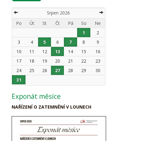
Srpen 2026
Po
Út
St
Čt
Pá
So
Ne
1
2
3
4
5
6
7
8
9
10
11
12
13
14
15
16
17
18
19
20
21
22
23
24
25
26
27
28
29
30
31
Exponát měsíce
NAŘÍZENÍ O ZATEMNĚNÍ V LOUNECH