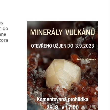
ny
n do
hne
tora