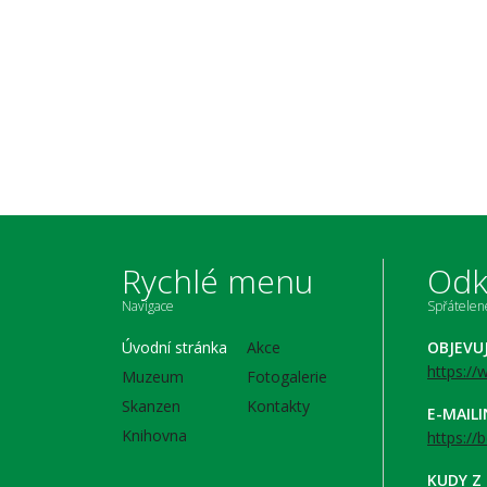
Rychlé menu
Odk
Navigace
Spřátele
Úvodní stránka
Akce
OBJEVU
https:/
Muzeum
Fotogalerie
Skanzen
Kontakty
E-MAIL
Knihovna
https://
KUDY Z