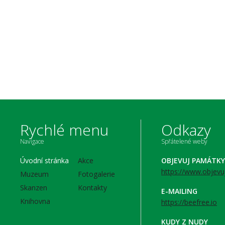
Rychlé menu
Odkazy
Navigace
Spřátelené weby
Úvodní stránka
Akce
OBJEVUJ PAMÁTKY
https://www.objevu
Muzeum
Fotogalerie
Skanzen
Kontakty
E-MAILING
Knihovna
https://beefree.io
KUDY Z NUDY