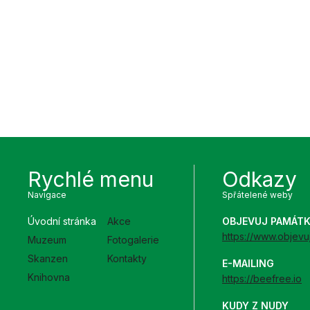
Rychlé menu
Odkazy
Navigace
Spřátelené weby
Úvodní stránka
Akce
OBJEVUJ PAMÁT
https://www.objevu
Muzeum
Fotogalerie
Skanzen
Kontakty
E-MAILING
Knihovna
https://beefree.io
KUDY Z NUDY