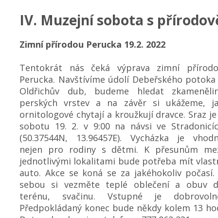
IV. Muzejní sobota s přírodov
Zimní přírodou Perucka 19.2. 2022
Tentokrát nás čeká výprava zimní přírod
Perucka. Navštívíme údolí Debeřského potoka
Oldřichův dub, budeme hledat zkameněli
perských vrstev a na závěr si ukážeme, j
ornitologové chytají a kroužkují dravce. Sraz je
sobotu 19. 2. v 9:00 na návsi ve Stradonicí
(50.37544N, 13.96457E). Vycházka je vhod
nejen pro rodiny s dětmi. K přesunům me
jednotlivými lokalitami bude potřeba mít vlast
auto. Akce se koná se za jakéhokoliv počasí.
sebou si vezměte teplé oblečení a obuv 
terénu, svačinu. Vstupné je dobrovoln
Předpokládaný konec bude někdy kolem 13 ho