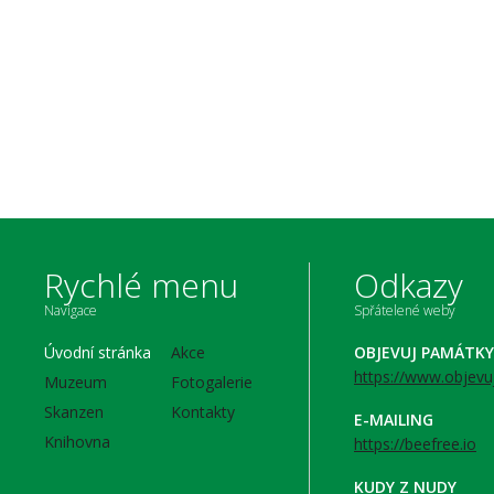
Rychlé menu
Odkazy
Navigace
Spřátelené weby
Úvodní stránka
Akce
OBJEVUJ PAMÁTKY
https://www.objevu
Muzeum
Fotogalerie
Skanzen
Kontakty
E-MAILING
Knihovna
https://beefree.io
KUDY Z NUDY