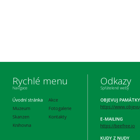
Rychlé menu
Odkazy
Navigace
Spřátelené weby
Úvodní stránka
Akce
OBJEVUJ PAMÁTKY
https://www.objevu
Muzeum
Fotogalerie
Skanzen
Kontakty
E-MAILING
Knihovna
https://beefree.io
KUDY Z NUDY