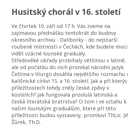
Husitský chorál v 16. století
Ve čtvrtek 10. září od 17 h. Vás zveme na
zajímavou přednášku tentokrát do budovy
okresního archivu - Daliborky - do nejstarší
roubené místnosti v Čechách, kde budete moci
vidět vzácné lounské graduály.
Středověké obřady probíhaly většinou v latině,
ale od počátku do nich pronikal národní jazyk.
Čeština v liturgii dosáhla největšího rozmachu 
kališnické církvi 15. a 16. století. Jak a při který
příležitostech tehdy zněly české zpěvy v
kostelích? Jak fungovala proslulá latinská a
česká literátská bratrstva? O tom i ve vztahu k
našim lounským graduálům, které při této
příležitosti budou vystaveny, promluví ThLic. Jiř
Žůrek, Th.D.