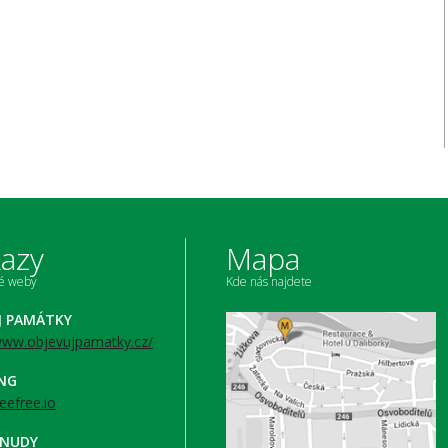
azy
Mapa
né weby
Kde nás najdete
J PAMÁTKY
/www.objevujpamatky.cz/
ING
beefree.io
 NUDY