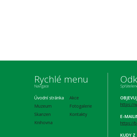
Rychlé menu
Odk
Navigace
Spřátele
Úvodní stránka
Akce
OBJEVU
https:/
Muzeum
Fotogalerie
Skanzen
Kontakty
E-MAIL
Knihovna
https://
KUDY Z