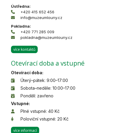
Ústředna:
+420 415 652 456
info@muzeumlouny.cz
Pokladna:
+420 771 285 009
pokladna@muzeumlouny.cz
více kontaktů
Otevírací doba a vstupné
Otevírací doba:
Úterý–pátek: 9:00–17:00
Sobota–neděle: 10:00–17:00
Pondělí: zavřeno
Vstupné:
Plné vstupné: 40 Kč
Poloviční vstupné: 20 Kč
více informací