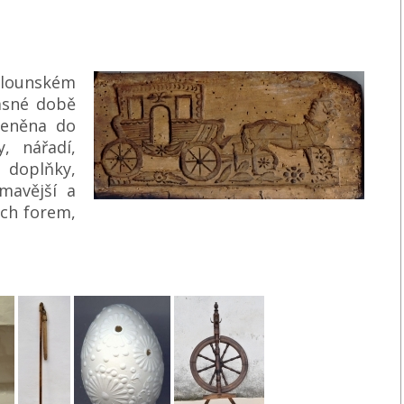
v lounském
asné době
členěna do
, nářadí,
 doplňky,
ímavější a
ých forem,