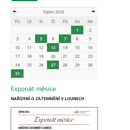
Srpen 2026
Po
Út
St
Čt
Pá
So
Ne
1
2
3
4
5
6
7
8
9
10
11
12
13
14
15
16
17
18
19
20
21
22
23
24
25
26
27
28
29
30
31
Exponát měsíce
NAŘÍZENÍ O ZATEMNĚNÍ V LOUNECH