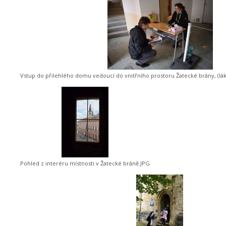
Vstup do přilehlého domu vedoucí do vnitřního prostoru Žatecké brány, (lák
Pohled z interéru místnosti v Žatecké bráně.JPG