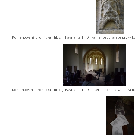
Komentovaná prohlídka ThLic. J. Havrlanta Th.D., kamenosochařské prvky ko
Komentovaná prohlídka ThLic. J. Havrlanta Th.D., interiér kostela sv. Petra