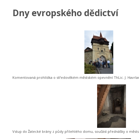
Dny evropského dědictví
Komentovaná prohlídka o středověkém městském opevnění ThLic. J. Havrlan
Vstup do Žatecké brány z půdy přilehlého domu, součást přednášky o městsk