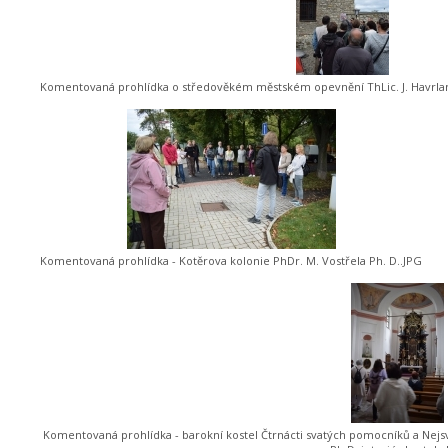
Komentovaná prohlídka o středověkém městském opevnění ThLic. J. Havrla
Komentovaná prohlídka - Kotěrova kolonie PhDr. M. Vostřela Ph. D..JPG
Komentovaná prohlídka - barokní kostel Čtrnácti svatých pomocníků a Nejsvět