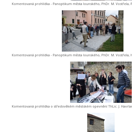
Komentovaná prohlídka - Panoptikum města lounského, PhDr. M. Vostřela, Ph
Komentovaná prohlídka - Panoptikum města lounského, PhDr. M. Vostřela, H
Komentovaná prohlídka o středověkém městském opevnění ThLic. J. Havrla