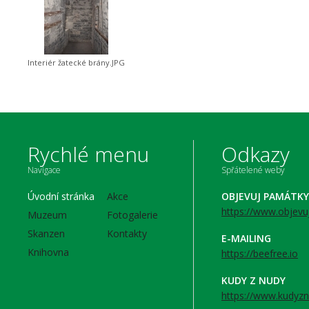
Interiér žatecké brány.JPG
Rychlé menu
Odkazy
Navigace
Spřátelené weby
Úvodní stránka
Akce
OBJEVUJ PAMÁTKY
https://www.objevu
Muzeum
Fotogalerie
Skanzen
Kontakty
E-MAILING
Knihovna
https://beefree.io
KUDY Z NUDY
https://www.kudyzn