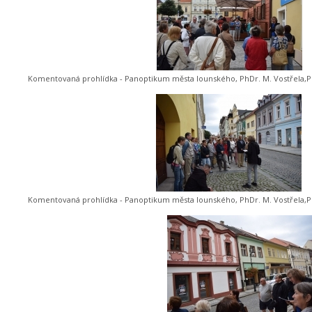
Komentovaná prohlídka - Panoptikum města lounského, PhDr. M. Vostřela,Ph
Komentovaná prohlídka - Panoptikum města lounského, PhDr. M. Vostřela,Ph