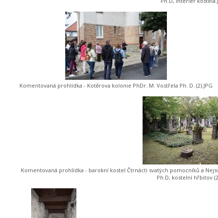
Ph.D, interiér kostela
Komentovaná prohlídka - Kotěrova kolonie PhDr. M. Vostřela Ph. D. (2).JPG
Komentovaná prohlídka - barokní kostel Čtrnácti svatých pomocníků a Nejsvět
Ph.D, kostelní hřbitov (