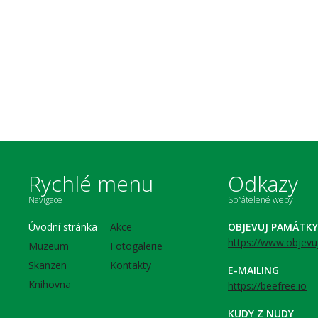
Rychlé menu
Odkazy
Navigace
Spřátelené weby
Úvodní stránka
Akce
OBJEVUJ PAMÁTKY
https://www.objevu
Muzeum
Fotogalerie
Skanzen
Kontakty
E-MAILING
Knihovna
https://beefree.io
KUDY Z NUDY