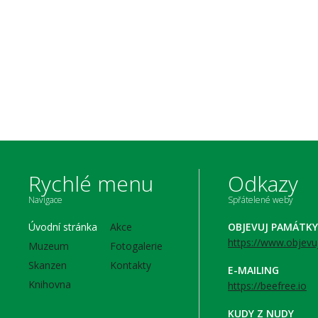
Rychlé menu
Odkazy
Navigace
Spřátelené weby
Úvodní stránka
Akce
OBJEVUJ PAMÁTKY
https://www.objevu
Muzeum
Fotogalerie
Skanzen
Kontakty
E-MAILING
Knihovna
https://beefree.io
KUDY Z NUDY