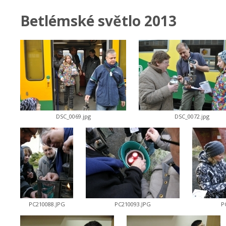
Betlémské světlo 2013
DSC_0069.jpg
DSC_0072.jpg
PC210088.JPG
PC210093.JPG
P