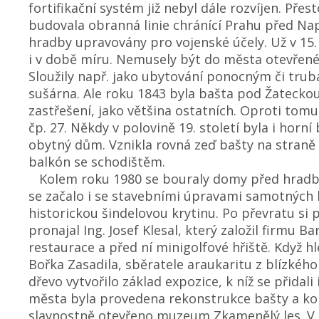
fortifikační systém již nebyl dále rozvíjen. Pře
budovala obranná linie chránící Prahu před Na
hradby upravovány pro vojenské účely. Už v 15. a
i v době míru. Nemusely být do města otevřen
Sloužily např. jako ubytování ponocným či trub
sušárna. Ale roku 1843 byla bašta pod Žatecko
zastřešení, jako většina ostatních. Oproti tom
čp. 27. Někdy v polovině 19. století byla i horní
obytný dům. Vznikla rovná zeď bašty na straně d
balkón se schodištěm.
Kolem roku 1980 se bouraly domy před hradb
se začalo i se stavebními úpravami samotných b
historickou šindelovou krytinu. Po převratu s
pronajal Ing. Josef Klesal, který založil firmu B
restaurace a před ní minigolfové hřiště. Když hl
Bořka Zasadila, sběratele araukaritu z blízkého
dřevo vytvořilo základ expozice,
k níž se přidali
města byla provedena rekonstrukce bašty a ko
slavnostně otevřeno muzeum Zkamenělý les. V 