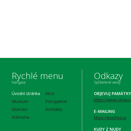
Rychlé menu
Odkazy
Navigace
Spřátelené weby
Úvodní stránka
Akce
OBJEVUJ PAMÁTKY
https://www.objevu
Muzeum
Fotogalerie
Skanzen
Kontakty
E-MAILING
Knihovna
https://beefree.io
KUDY Z NUDY