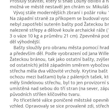
Proslulý stavitel, který si snad Louny oblíbil 
možná ve městě nestavěl jen chrám sv. Mikuláš
Vývoj stále modernějších zbraní i požár roku 1
Na západní straně za příkopem se budoval vysok
nebyl zapotřebí suterén bašty pod Žateckou br
nalezené střepy a dělové koule archaické ráže 
3 o váze 10 kg a průměru 21 cm). Zpevněná po
děl výhodnější.
Bašty sloužily pro obranu města pomocí hrade
a především děl. Podle vyobrazení od Jana Will
Žateckou bránou, tak jako ostatní bašty, zvýšen
od ostatních) ještě západním směrem vybočova
střecha měla dva věžovité vrcholy. Krytina baš
ochozu mezi baštami) byla z pálených tašek, kt
měly šindelovou střechu, byl to jen provizorní 
umístěná nad sebou do tří stran (na sever, zápa
původních střílen klíčového tvaru.
Po třicetileté válce poničené městské opevnění
vzhled. Opravovaly se sice provalené zdi, střech