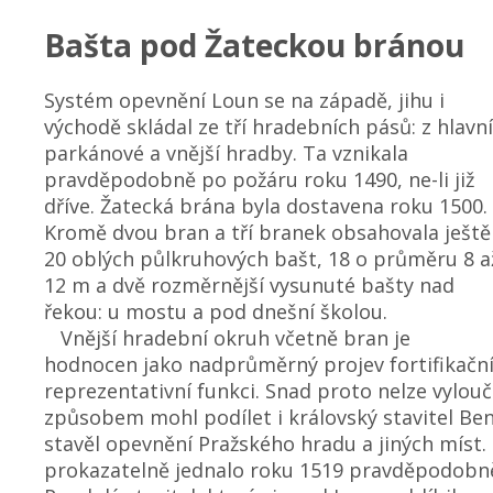
Bašta pod Žateckou bránou
Systém opevnění Loun se na západě, jihu i
východě skládal ze tří hradebních pásů: z hlavní
parkánové a vnější hradby. Ta vznikala
pravděpodobně po požáru roku 1490, ne-li již
dříve. Žatecká brána byla dostavena roku 1500.
Kromě dvou bran a tří branek obsahovala ještě
20 oblých půlkruhových bašt, 18 o průměru 8 a
12 m a dvě rozměrnější vysunuté bašty nad
řekou: u mostu a pod dnešní školou.
Vnější hradební okruh včetně bran je
hodnocen jako nadprůměrný projev fortifikačního
reprezentativní funkci. Snad proto nelze vylouč
způsobem mohl podílet i královský stavitel Bene
stavěl opevnění Pražského hradu a jiných mís
prokazatelně jednalo roku 1519 pravděpodobně 