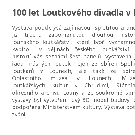
100 let Loutkového divadla v
Výstava poodkrývá zajímavou, spletitou a dn
již trochu zapomenutou dlouhou histor
lounského loutkářství, které tvoří významn
kapitolu v dějinách českého loutkářství.
historií Vás seznámí šest panelů. Vystavena 
řada krásných loutek nejen ze sbírek Spol
loutkářů v Lounech, ale také ze sbír
Oblastního muzea v Lounech, Muze
loutkářských kultur v Chrudimi, Státní
okresního archivu Louny a ze soukromé sbírky
výstavy byl vytvořen nový 3D model budovy lo
podpořena Ministerstvem kultury. Výstava po
zváni!