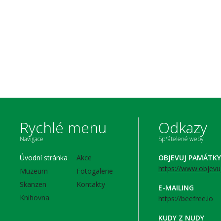
Rychlé menu
Odkazy
Navigace
Spřátelené weby
Úvodní stránka
Akce
OBJEVUJ PAMÁTKY
https://www.objevu
Muzeum
Fotogalerie
Skanzen
Kontakty
E-MAILING
Knihovna
https://beefree.io
KUDY Z NUDY